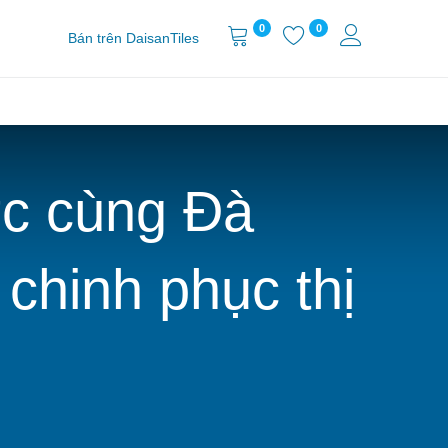
0
0
Bán trên DaisanTiles
ợc cùng Đà
chinh phục thị