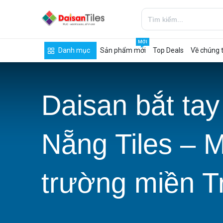
MỚI
Danh mục
Sản phẩm mới
Top Deals
Về chúng t
Daisan bắt tay
Nẵng Tiles – M
trường miền T