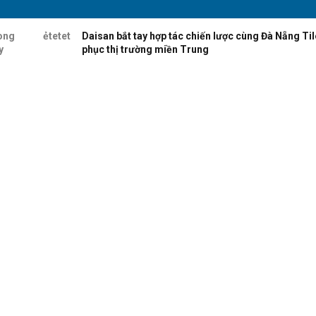
ong
ẻtetet
Daisan bắt tay hợp tác chiến lược cùng Đà Nẵng Til
y
phục thị trường miền Trung