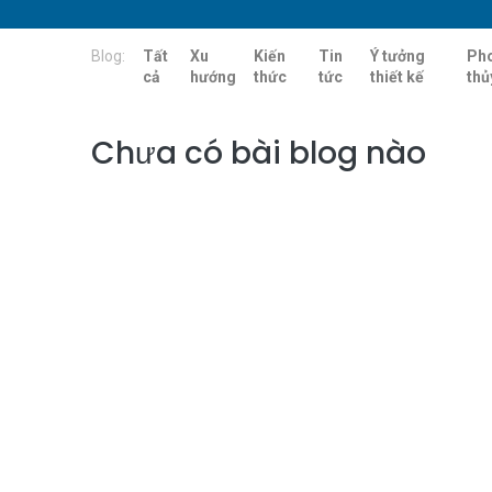
Blog:
Tất
Xu
Kiến
Tin
Ý tưởng
Ph
cả
hướng
thức
tức
thiết kế
thủ
Chưa có bài blog nào