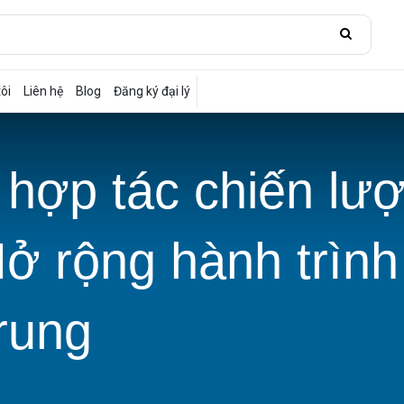
ôi
Liên hệ
Blog
Đăng ký đại lý
 hợp tác chiến lư
ở rộng hành trình 
rung