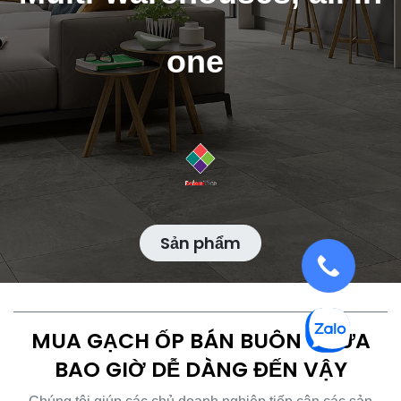
one
Sản phẩm
MUA GẠCH ỐP BÁN BUÔN CHƯA
BAO GIỜ DỄ DÀNG ĐẾN VẬY​​​​
Chúng tôi giúp các chủ doanh nghiệp tiếp cận các sản