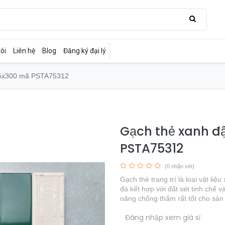
ôi
Liên hệ
Blog
Đăng ký đại lý
Gạch thẻ xanh đậm bóng phẳng 75x300 mã PSTA75312
Gạch thẻ xanh đậ
PSTA75312
(0 nhận xét)
Gạch thẻ trang trí là loại vật li
đá kết hợp với đất sét tinh chế 
năng chống thấm rất tốt cho sả
​
Đăng nhập xem giá sỉ