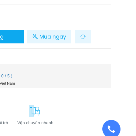
ng
Mua ngay
M
( 0 / 5 )
 Việt Nam
i trả
Vận chuyển nhanh