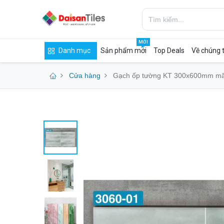
MỚI
Danh mục
Sản phẩm mới
Top Deals
Về chúng t
Cửa hàng
Gạch ốp tường KT 300x600mm m