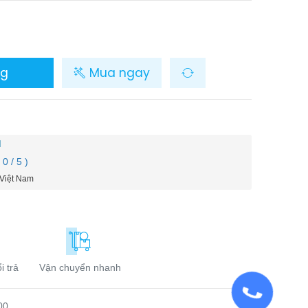
ng
Mua ngay
M
( 0 / 5 )
 Việt Nam
i trả
Vận chuyển nhanh
00