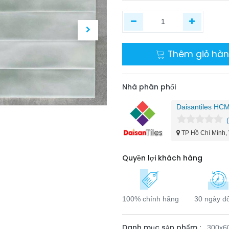
Thêm giỏ hà
Nhà phân phối
Daisantiles HC
TP Hồ Chí Minh,
Quyền lợi khách hàng
100% chính hãng
30 ngày đổ
Danh mục sản phẩm :
300x6