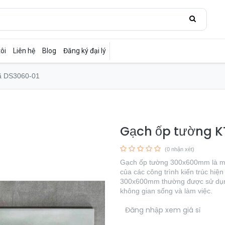
ôi
Liên hệ
Blog
Đăng ký đại lý
ã DS3060-01
Gạch ốp tường 
(0 nhận xét)
Gạch ốp tường 300x600mm là một 
của các công trình kiến trúc hiện
300x600mm thường được sử dụng 
không gian sống và làm việc.
​
Đăng nhập xem giá sỉ