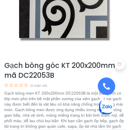
Gạch bông góc KT 200x200mm
mã DC22053B
(0 nhận xét)
Gạch bông men KT 200x200mm DC22053B là một loại gạch có
lớp men phủ trên bề mặt phần xương của viên gạch. Loại gạch
này được biết đến là vật liệu có khả năng chống trơn, chống mài
mòn. Gạch bông men được ứng dụng nhiều trong những không
gian bếp, nhà vệ sinh, mảng miếng trang trí bởi tính thẩm mỹ, dễ
phối màu, dễ lau chùi bụi bẩn. Khi bạn cần gạch ốp bếp, gạch ốp
lát trang trí không gian quán cafe, sapa, ốp lát nhà tắm thì gạch