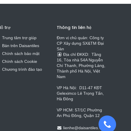
ỗ trợ
Thông tin liên hệ
Trung tâm trợ giúp
Đơn vị chủ quản: Công ty
CP Xây dựng SX&TM Đại
Bán trên Daisa
n
t
iles
Sàn
Chính sách bảo mật
Địa chỉ ĐKKD:
Tầng
16, Tòa nhà 54A Nguyễn
Chính sách Cookie
Chí Thanh, Phường Láng,
Chương trình đào tạo
Thành phố Hà Nội, Việt
Nam
VP Hà Nội:
D11-47 KĐT
Geleximco Lê Trọng Tấn,
Hà Đông
VP HCM: 57/1C Phường
An Phú Đông, Quận 12
lienhe
@
daisantiles.vn