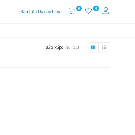
0
0
Bán trên DaisanTiles
Sắp xếp:
Nổi bật