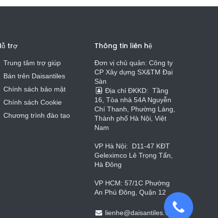
ỗ trợ
Thông tin liên hệ
Trung tâm trợ giúp
Đơn vị chủ quản: Công ty
CP Xây dựng SX&TM Đại
Bán trên Daisa
n
t
iles
Sàn
Chính sách bảo mật
Địa chỉ ĐKKD:
Tầng
16, Tòa nhà 54A Nguyễn
Chính sách Cookie
Chí Thanh, Phường Láng,
Chương trình đào tạo
Thành phố Hà Nội, Việt
Nam
VP Hà Nội:
D11-47 KĐT
Geleximco Lê Trọng Tấn,
Hà Đông
VP HCM: 57/1C Phường
An Phú Đông, Quận 12
lienhe
@
daisantiles.vn