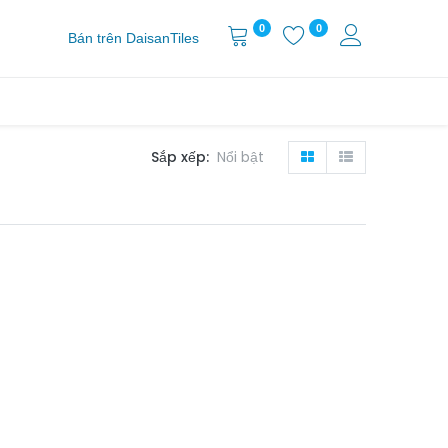
0
0
Bán trên DaisanTiles
Sắp xếp:
Nổi bật