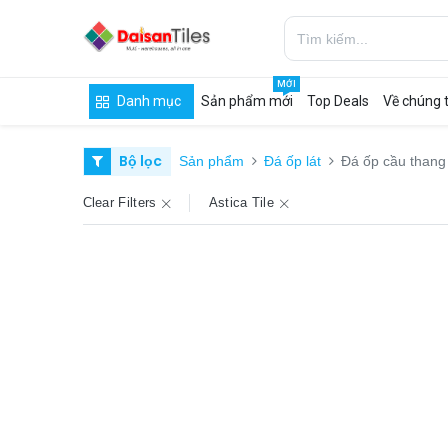
MỚI
Danh mục
Sản phẩm mới
Top Deals
Về chúng t
Bộ lọc
Sản phẩm
Đá ốp lát
Đá ốp cầu thang
Clear Filters
Astica Tile