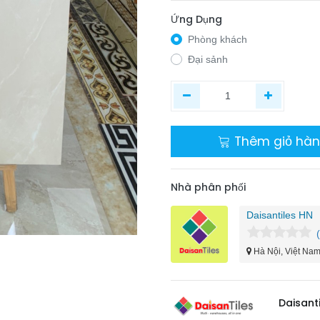
Ứng Dụng
Phòng khách
Đại sảnh
Thêm giỏ hà
Nhà phân phối
Daisantiles HN
Hà Nội, Việt Na
​Daisant