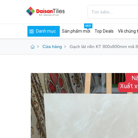
MỚI
Danh mục
Sản phẩm mới
Top Deals
Về chúng t
Cửa hàng
Gạch lát nền KT 800x800mm mã 