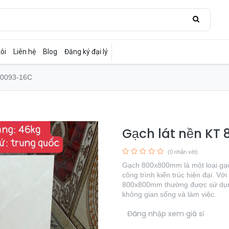
ôi
Liên hệ
Blog
Đăng ký đại lý
80093-16C
Gạch lát nền K
(0 nhận xét)
Gạch 800x800mm là một loại gạch
công trình kiến trúc hiện đại. Vớ
800x800mm thường được sử dụng 
không gian sống và làm việc.
​
Đăng nhập xem giá sỉ