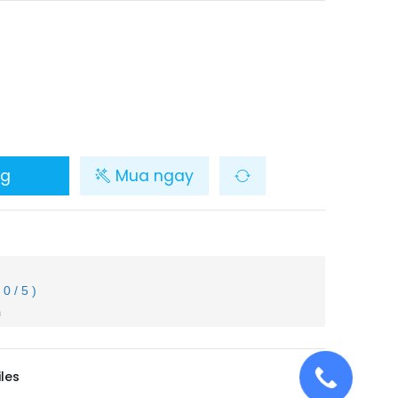
ng
Mua ngay
( 0 / 5 )
m
iles