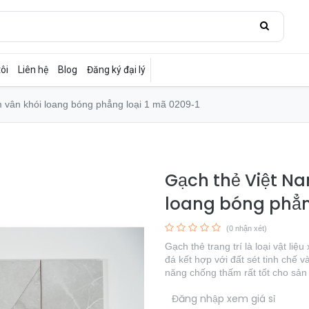
ôi
Liên hệ
Blog
Đăng ký đại lý
vân khói loang bóng phẳng loại 1 mã 0209-1
Gạch thẻ Việt N
loang bóng phẳn
(0 nhận xét)
Gạch thẻ trang trí là loại vật li
đá kết hợp với đất sét tinh chế 
năng chống thấm rất tốt cho sả
​
Đăng nhập xem giá sỉ