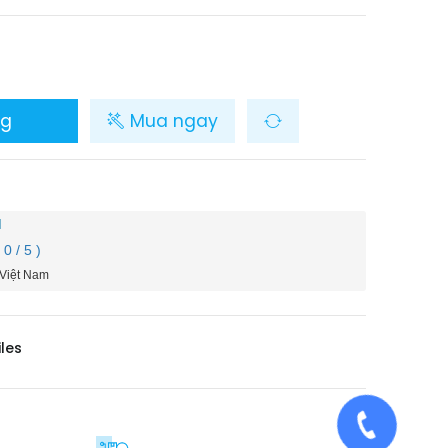
ng
Mua ngay
M
( 0 / 5 )
 Việt Nam
iles