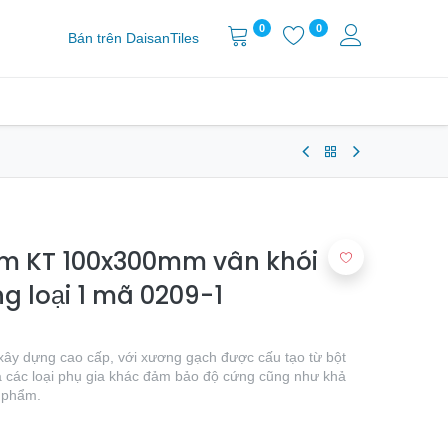
0
0
Bán trên DaisanTiles
am KT 100x300mm vân khói
g loại 1 mã 0209-1
ệu xây dựng cao cấp, với xương gạch được cấu tạo từ bột
và các loại phụ gia khác đảm bảo độ cứng cũng như khả
n phẩm.