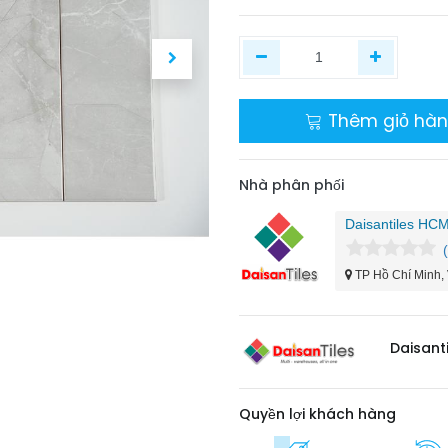
Thêm giỏ hà
Nhà phân phối
Daisantiles HC
TP Hồ Chí Minh,
​Daisant
Quyền lợi khách hàng