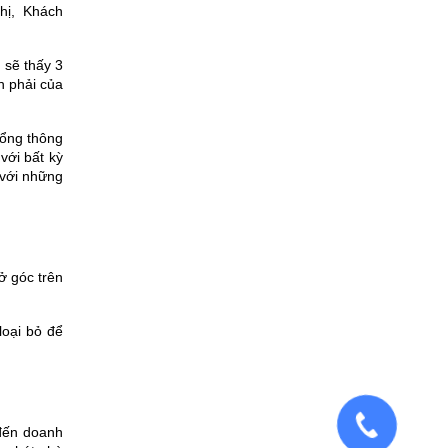
hị, Khách
n sẽ thấy 3
n phải của
ổng thông
với bất kỳ
 với những
ở góc trên
loại bỏ để
đến doanh