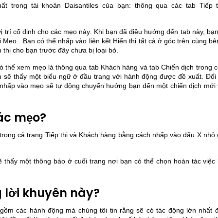
trong tài khoản Daisantiles của bạn: thông qua các tab Tiếp t
à vị trí cố định cho các mẹo này. Khi bạn đã điều hướng đến tab này, bạ
ẹo . Bạn có thể nhấp vào liên kết Hiển thị tất cả ở góc trên cùng bê
thị cho bạn trước đây chưa bị loại bỏ.
có thể xem mẹo là thông qua
tab Khách hàng
và
tab Chiến dịch
trong c
n sẽ thấy một biểu ngữ ở đầu trang với hành động được đề xuất. Đối 
c nhấp vào mẹo sẽ tự động chuyển hướng bạn đến một chiến dịch mới
 các mẹo?
 trong cả trang Tiếp thị và Khách hàng bằng cách nhấp vào dấu X nhỏ 
 thấy một thông báo ở cuối trang nơi bạn có thể chọn hoàn tác việc 
g lời khuyên này?
gồm các hành động mà chúng tôi tin rằng sẽ có tác động lớn nhất 