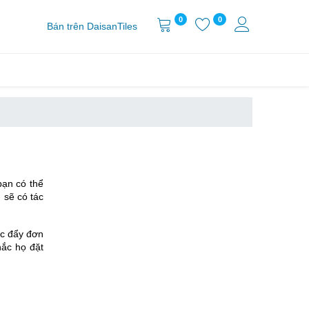
0
0
Bán trên DaisanTiles
bạn có thể
 sẽ có tác
úc đẩy đơn
hắc họ đặt