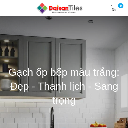
0
Gạch ốp bếp màu trắng:
Đẹp - Thanh lịch - Sang
trọng