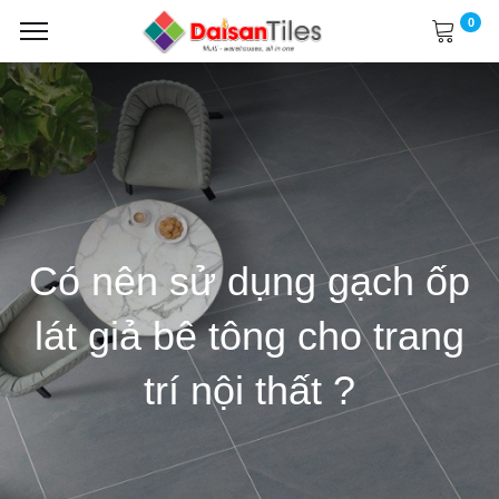
0
Có nên sử dụng gạch ốp
lát giả bê tông cho trang
trí nội thất ?