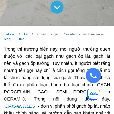
Tất cả
Tin
Bí mật của gạch Porcelain - Tìm hiểu về ưu điểm và nhược điểm
blog
tức
Trong thị trường hiện nay, mọi người thường quen
thuộc với các loại gạch như gạch ốp lát, gạch lát
nền và gạch ốp tường. Tuy nhiên, ít người biết rằng
những tên gọi này chỉ là cách gọi tổng quát để mô
tả chức năng sử dụng của gạch. Thực tế, gạch có
thể được phân loại thành ba loại chính: GẠCH
PORCELAIN, GẠCH SEMI PORCELAIN và
CERAMIC. Trong nội dung dưới đây,
DAISANTILES
- đơn vị phân phối gạch ốp lát nhập
khẩu chính hãng, sẽ hướng dẫn bạn khám phá về