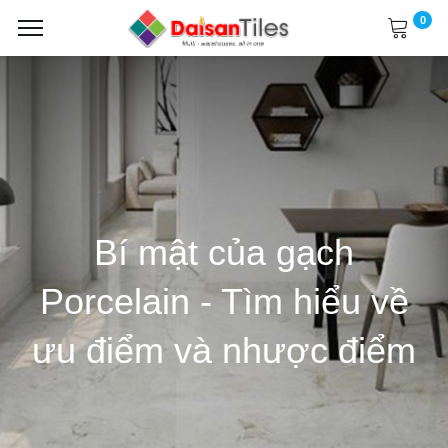
0
Bí mật của gạch
Porcelain - Tìm hiểu về
ưu điểm và nhược điểm